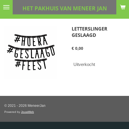
Ga
HET PAKHUIS VAN MENEER JAN
direct
naar
de
LETTERSLINGER
hoofdinhoud
GESLAAGD
€ 0,00
Uitverkocht
© 2021 - 2026 MeneerJan
Powered by
JouwWeb