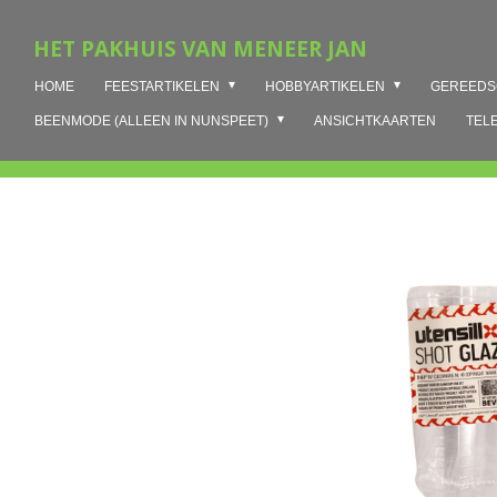
Ga
HET PAKHUIS VAN MENEER JAN
direct
naar
HOME
FEESTARTIKELEN
HOBBYARTIKELEN
GEREED
de
hoofdinhoud
BEENMODE (ALLEEN IN NUNSPEET)
ANSICHTKAARTEN
TEL