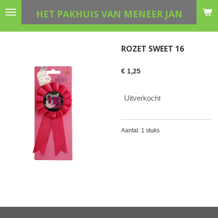
Ga
HET PAKHUIS VAN MENEER JAN
direct
naar
de
ROZET SWEET 16
hoofdinhoud
€ 1,25
Uitverkocht
Aantal: 1 stuks