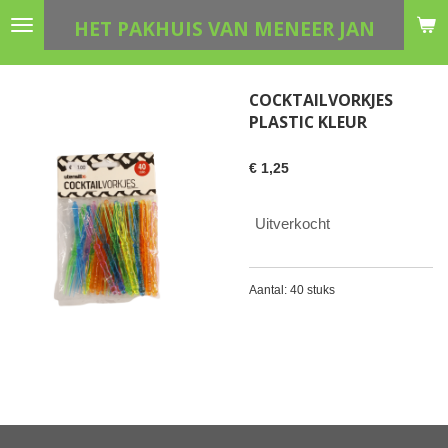
Ga
HET PAKHUIS VAN MENEER JAN
direct
naar
de
COCKTAILVORKJES
hoofdinhoud
PLASTIC KLEUR
€ 1,25
Uitverkocht
Aantal: 40 stuks