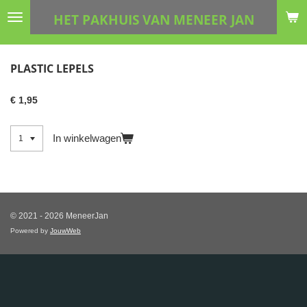
Ga
HET PAKHUIS VAN MENEER JAN
direct
naar
de
PLASTIC LEPELS
hoofdinhoud
€ 1,95
In winkelwagen
© 2021 - 2026 MeneerJan
Powered by
JouwWeb