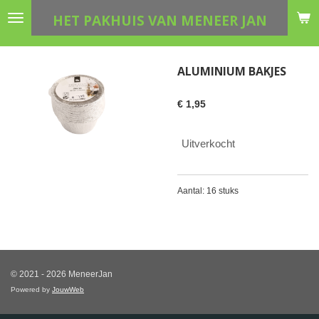
Ga
HET PAKHUIS VAN MENEER JAN
direct
naar
de
ALUMINIUM BAKJES
hoofdinhoud
€ 1,95
Uitverkocht
Aantal: 16 stuks
© 2021 - 2026 MeneerJan
Powered by
JouwWeb