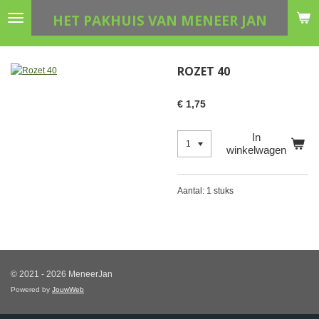
Ga
HET PAKHUIS VAN MENEER JAN
direct
naar
de
ROZET 40
hoofdinhoud
€ 1,75
In
winkelwagen
Aantal: 1 stuks
© 2021 - 2026 MeneerJan
Powered by
JouwWeb