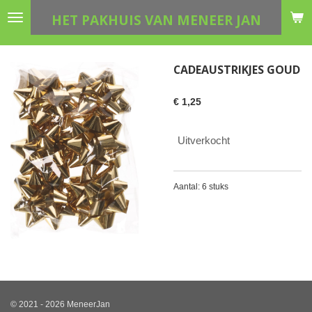
Ga
HET PAKHUIS VAN MENEER JAN
direct
naar
de
CADEAUSTRIKJES GOUD
hoofdinhoud
€ 1,25
Uitverkocht
Aantal: 6 stuks
© 2021 - 2026 MeneerJan