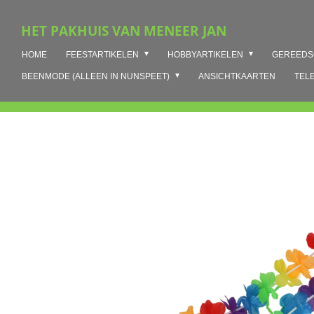
Ga
HET PAKHUIS VAN MENEER JAN
direct
naar
HOME
FEESTARTIKELEN
HOBBYARTIKELEN
GEREED
de
hoofdinhoud
BEENMODE (ALLEEN IN NUNSPEET)
ANSICHTKAARTEN
TEL