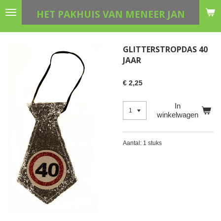
Ga
HET PAKHUIS VAN MENEER JAN
direct
naar
de
GLITTERSTROPDAS 40
hoofdinhoud
JAAR
€ 2,25
In
winkelwagen
Aantal: 1 stuks