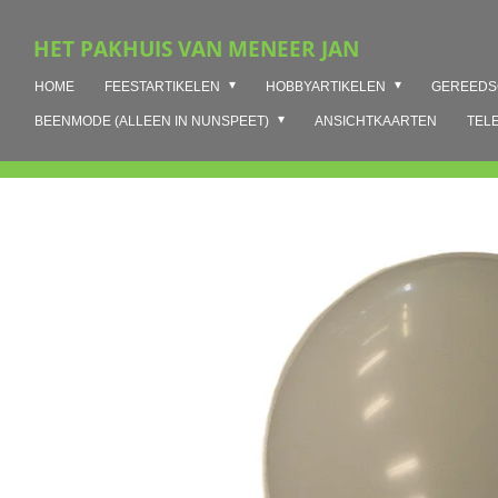
Ga
HET PAKHUIS VAN MENEER JAN
direct
naar
HOME
FEESTARTIKELEN
HOBBYARTIKELEN
GEREED
de
hoofdinhoud
BEENMODE (ALLEEN IN NUNSPEET)
ANSICHTKAARTEN
TEL