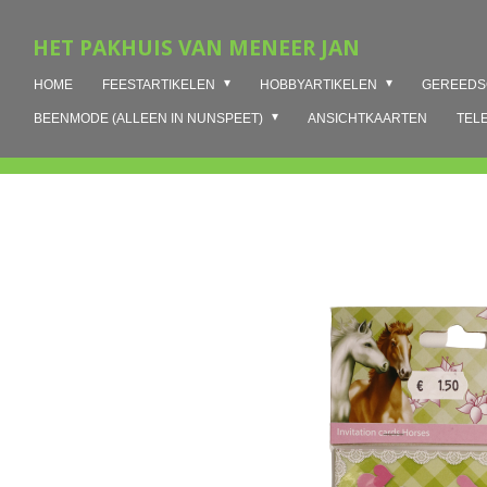
Ga
HET PAKHUIS VAN MENEER JAN
direct
naar
HOME
FEESTARTIKELEN
HOBBYARTIKELEN
GEREED
de
hoofdinhoud
BEENMODE (ALLEEN IN NUNSPEET)
ANSICHTKAARTEN
TEL