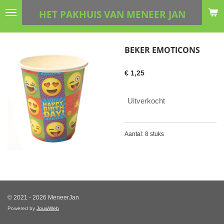
Ga
HET PAKHUIS VAN MENEER JAN
direct
naar
de
BEKER EMOTICONS
hoofdinhoud
€ 1,25
Uitverkocht
Aantal: 8 stuks
© 2021 - 2026 MeneerJan
Powered by
JouwWeb