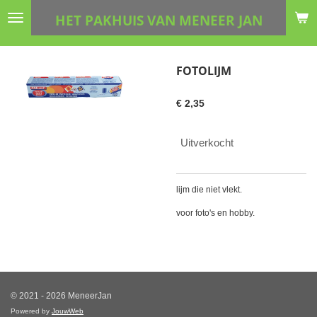
Ga
HET PAKHUIS VAN MENEER JAN
direct
naar
de
FOTOLIJM
hoofdinhoud
€ 2,35
Uitverkocht
lijm die niet vlekt.
voor foto's en hobby.
© 2021 - 2026 MeneerJan
Powered by
JouwWeb