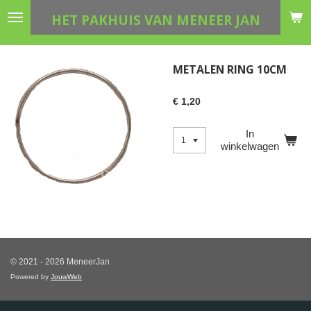
Ga
HET PAKHUIS VAN MENEER JAN
direct
naar
de
METALEN RING 10CM
hoofdinhoud
€ 1,20
In
winkelwagen
© 2021 - 2026 MeneerJan
Powered by
JouwWeb