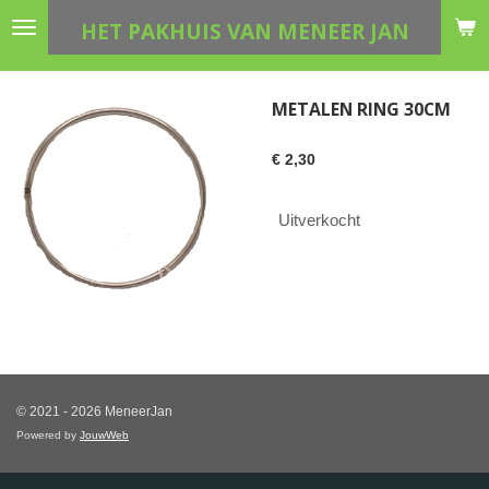
Ga
HET PAKHUIS VAN MENEER JAN
direct
naar
de
METALEN RING 30CM
hoofdinhoud
€ 2,30
Uitverkocht
© 2021 - 2026 MeneerJan
Powered by
JouwWeb