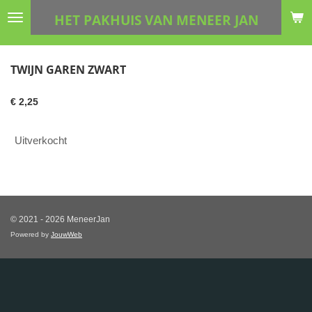
Ga
HET PAKHUIS VAN MENEER JAN
direct
naar
de
TWIJN GAREN ZWART
hoofdinhoud
€ 2,25
Uitverkocht
© 2021 - 2026 MeneerJan
Powered by
JouwWeb