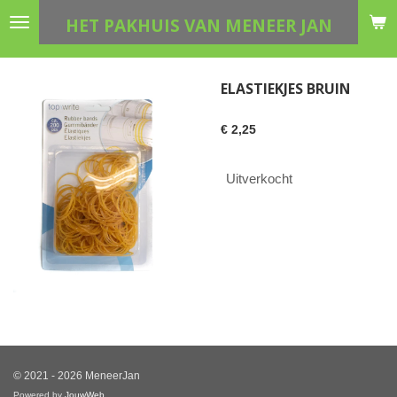
Ga
HET PAKHUIS VAN MENEER JAN
direct
naar
de
ELASTIEKJES BRUIN
hoofdinhoud
€ 2,25
Uitverkocht
© 2021 - 2026 MeneerJan
Powered by
JouwWeb