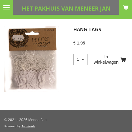
Ga
HET PAKHUIS VAN MENEER JAN
direct
naar
de
HANG TAGS
hoofdinhoud
€ 1,95
In
winkelwagen
© 2021 - 2026 MeneerJan
Powered by
JouwWeb