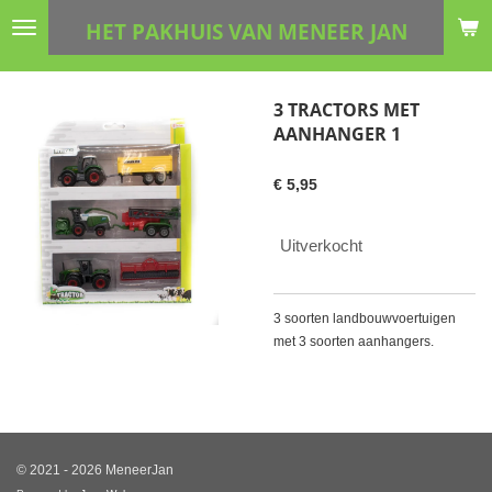
Ga
HET PAKHUIS VAN MENEER JAN
direct
naar
de
3 TRACTORS MET
hoofdinhoud
AANHANGER 1
€ 5,95
Uitverkocht
3 soorten landbouwvoertuigen
met 3 soorten aanhangers.
© 2021 - 2026 MeneerJan