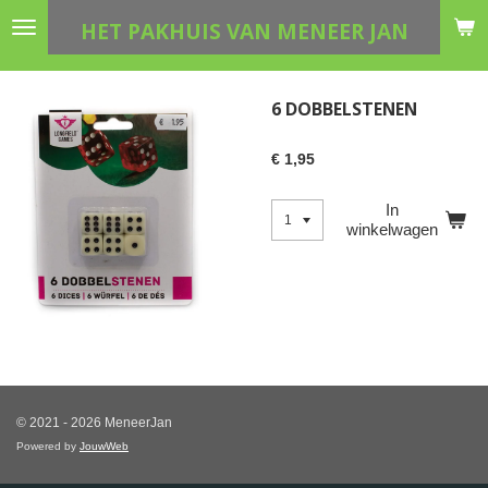
Ga
HET PAKHUIS VAN MENEER JAN
direct
naar
de
6 DOBBELSTENEN
hoofdinhoud
€ 1,95
In
winkelwagen
© 2021 - 2026 MeneerJan
Powered by
JouwWeb