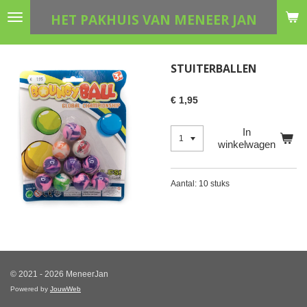
Ga
HET PAKHUIS VAN MENEER JAN
direct
naar
de
STUITERBALLEN
hoofdinhoud
€ 1,95
In
winkelwagen
Aantal: 10 stuks
© 2021 - 2026 MeneerJan
Powered by
JouwWeb