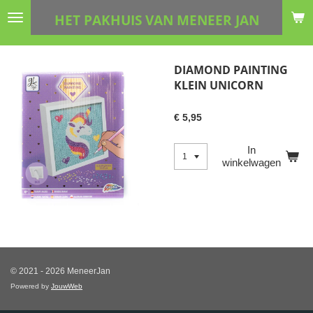
Ga
HET PAKHUIS VAN MENEER JAN
direct
naar
de
DIAMOND PAINTING
hoofdinhoud
KLEIN UNICORN
€ 5,95
In
winkelwagen
© 2021 - 2026 MeneerJan
Powered by
JouwWeb