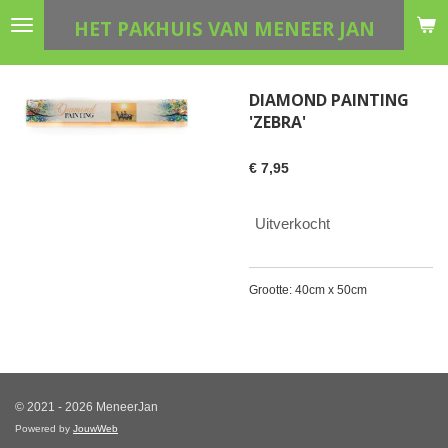
Ga
HET PAKHUIS VAN MENEER JAN
direct
naar
de
DIAMOND PAINTING
hoofdinhoud
'ZEBRA'
€ 7,95
Uitverkocht
Grootte: 40cm x 50cm
© 2021 - 2026 MeneerJan
Powered by
JouwWeb