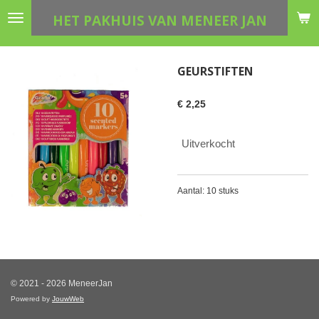
Ga
HET PAKHUIS VAN MENEER JAN
direct
naar
de
GEURSTIFTEN
hoofdinhoud
€ 2,25
Uitverkocht
Aantal: 10 stuks
© 2021 - 2026 MeneerJan
Powered by
JouwWeb