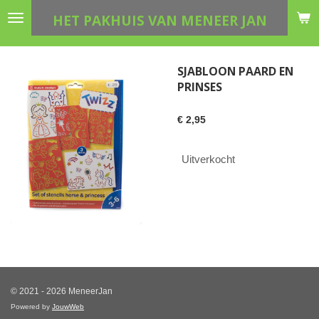
Ga
HET PAKHUIS VAN MENEER JAN
direct
naar
de
SJABLOON PAARD EN
hoofdinhoud
PRINSES
€ 2,95
Uitverkocht
© 2021 - 2026 MeneerJan
Powered by
JouwWeb