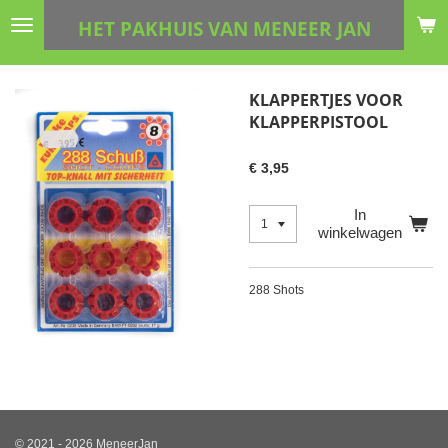
Ga
HET PAKHUIS VAN MENEER JAN
direct
naar
de
KLAPPERTJES VOOR
hoofdinhoud
KLAPPERPISTOOL
€ 3,95
In
winkelwagen
288 Shots
© 2021 - 2026 MeneerJan