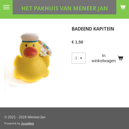
Ga
HET PAKHUIS VAN MENEER JAN
direct
naar
de
BADEEND KAPITEIN
hoofdinhoud
€ 1,50
In
winkelwagen
© 2021 - 2026 MeneerJan
Powered by
JouwWeb