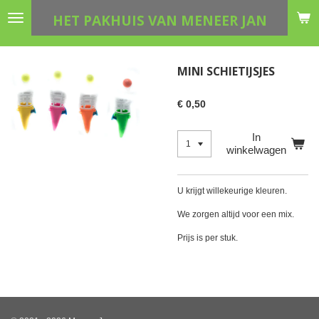
Ga
HET PAKHUIS VAN MENEER JAN
direct
naar
de
MINI SCHIETIJSJES
hoofdinhoud
€ 0,50
In
winkelwagen
U krijgt willekeurige kleuren.
We zorgen altijd voor een mix.
Prijs is per stuk.