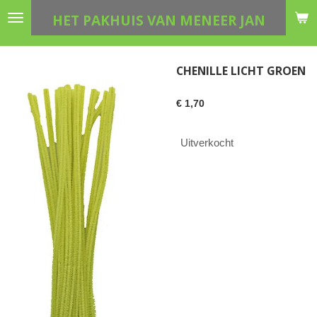
Ga
HET PAKHUIS VAN MENEER JAN
direct
naar
de
CHENILLE LICHT GROEN
hoofdinhoud
€ 1,70
Uitverkocht