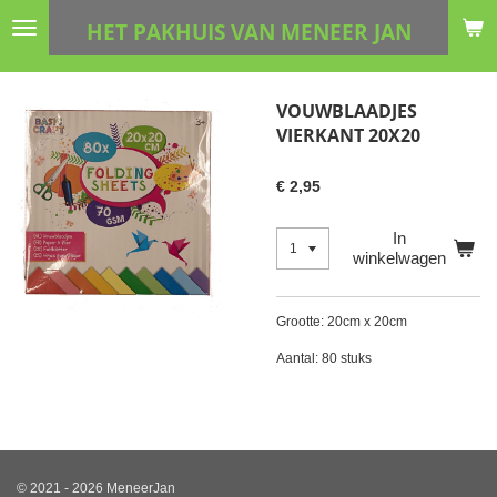
Ga
HET PAKHUIS VAN MENEER JAN
direct
naar
de
VOUWBLAADJES
hoofdinhoud
VIERKANT 20X20
€ 2,95
In
winkelwagen
Grootte: 20cm x 20cm
Aantal: 80 stuks
© 2021 - 2026 MeneerJan