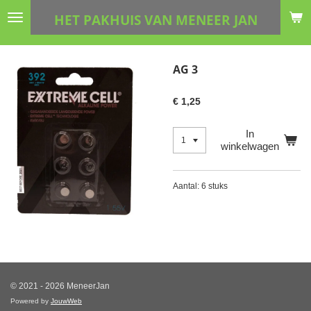
Ga
HET PAKHUIS VAN MENEER JAN
direct
naar
de
AG 3
hoofdinhoud
€ 1,25
In
winkelwagen
Aantal: 6 stuks
© 2021 - 2026 MeneerJan
Powered by
JouwWeb