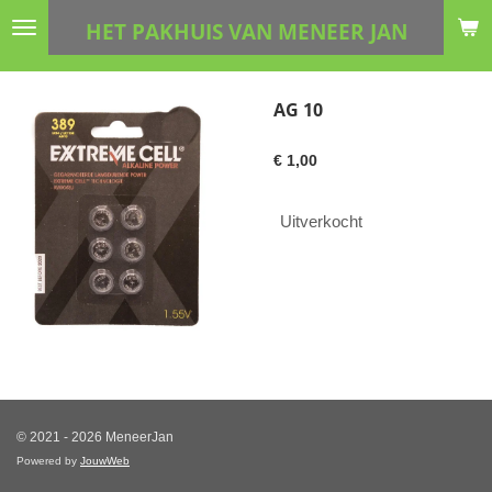
Ga
HET PAKHUIS VAN MENEER JAN
direct
naar
de
AG 10
hoofdinhoud
€ 1,00
Uitverkocht
© 2021 - 2026 MeneerJan
Powered by
JouwWeb