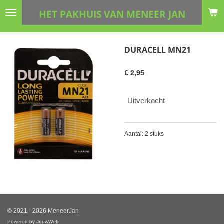
Ga
HET PAKHUIS VAN MENEER JAN
direct
naar
de
DURACELL MN21
hoofdinhoud
€ 2,95
Uitverkocht
Aantal: 2 stuks
© 2021 - 2026 MeneerJan
Powered by
JouwWeb