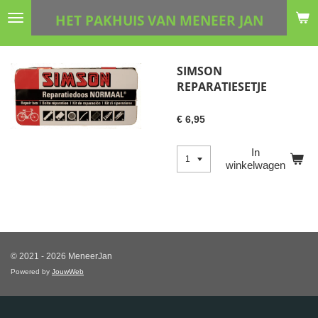
Ga
HET PAKHUIS VAN MENEER JAN
direct
naar
de
SIMSON
hoofdinhoud
REPARATIESETJE
€ 6,95
In
winkelwagen
© 2021 - 2026 MeneerJan
Powered by
JouwWeb