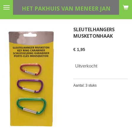
Ga
HET PAKHUIS VAN MENEER JAN
direct
naar
de
SLEUTELHANGERS
hoofdinhoud
MUSKETONHAAK
€ 1,95
Uitverkocht
Aantal: 3 stuks