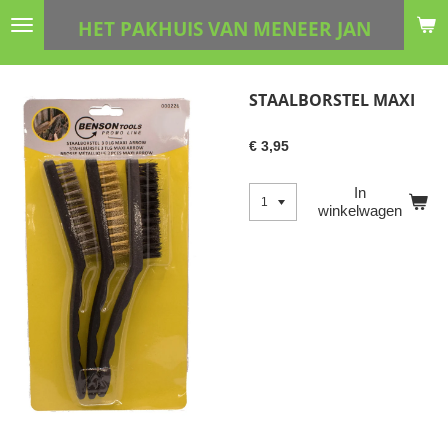
Ga
HET PAKHUIS VAN MENEER JAN
direct
naar
de
STAALBORSTEL MAXI
hoofdinhoud
€ 3,95
In
winkelwagen