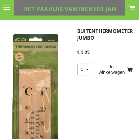
Ga
HET PAKHUIS VAN MENEER JAN
direct
naar
de
BUITENTHERMOMETER
hoofdinhoud
JUMBO
€ 3,95
In
winkelwagen