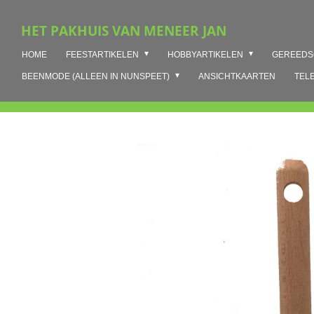
Ga
HET PAKHUIS VAN MENEER JAN
direct
naar
HOME
FEESTARTIKELEN
HOBBYARTIKELEN
GEREED
de
hoofdinhoud
BEENMODE (ALLEEN IN NUNSPEET)
ANSICHTKAARTEN
TEL