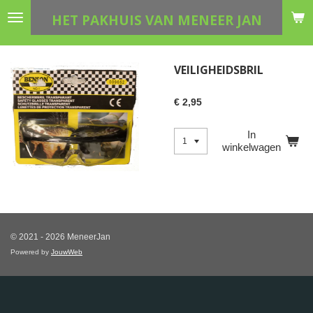
Ga
HET PAKHUIS VAN MENEER JAN
direct
naar
de
VEILIGHEIDSBRIL
hoofdinhoud
€ 2,95
In
winkelwagen
© 2021 - 2026 MeneerJan
Powered by
JouwWeb