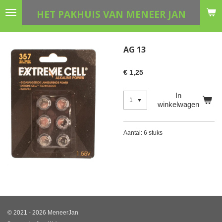
Ga
HET PAKHUIS VAN MENEER JAN
direct
naar
de
AG 13
hoofdinhoud
€ 1,25
In
winkelwagen
Aantal: 6 stuks
© 2021 - 2026 MeneerJan