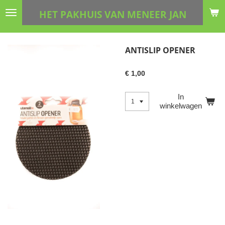
Ga
HET PAKHUIS VAN MENEER JAN
direct
naar
de
ANTISLIP OPENER
hoofdinhoud
€ 1,00
In
winkelwagen