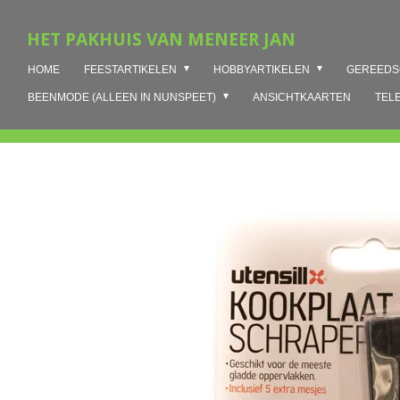
Ga
HET PAKHUIS VAN MENEER JAN
direct
naar
HOME
FEESTARTIKELEN
HOBBYARTIKELEN
GEREED
de
hoofdinhoud
BEENMODE (ALLEEN IN NUNSPEET)
ANSICHTKAARTEN
TEL