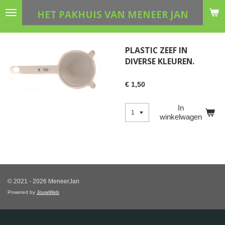
Ga
HET PAKHUIS VAN MENEER JAN
direct
naar
de
PLASTIC ZEEF IN
hoofdinhoud
DIVERSE KLEUREN.
€ 1,50
In
winkelwagen
© 2021 - 2026 MeneerJan
Powered by
JouwWeb