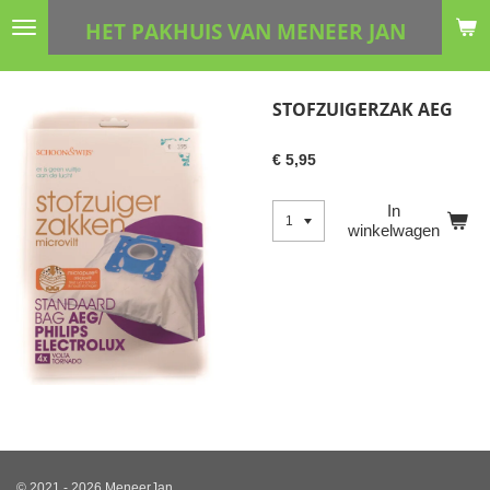
Ga
HET PAKHUIS VAN MENEER JAN
direct
naar
de
STOFZUIGERZAK AEG
hoofdinhoud
€ 5,95
In
winkelwagen
© 2021 - 2026 MeneerJan