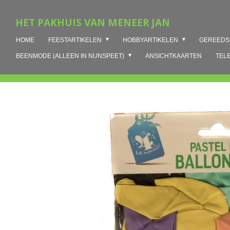
Ga
HET PAKHUIS VAN MENEER JAN
direct
naar
HOME
FEESTARTIKELEN
HOBBYARTIKELEN
GEREED
de
hoofdinhoud
BEENMODE (ALLEEN IN NUNSPEET)
ANSICHTKAARTEN
TEL