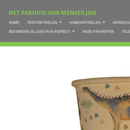
Ga
HET PAKHUIS VAN MENEER JAN
direct
naar
HOME
FEESTARTIKELEN
HOBBYARTIKELEN
GEREED
de
hoofdinhoud
BEENMODE (ALLEEN IN NUNSPEET)
ANSICHTKAARTEN
TEL