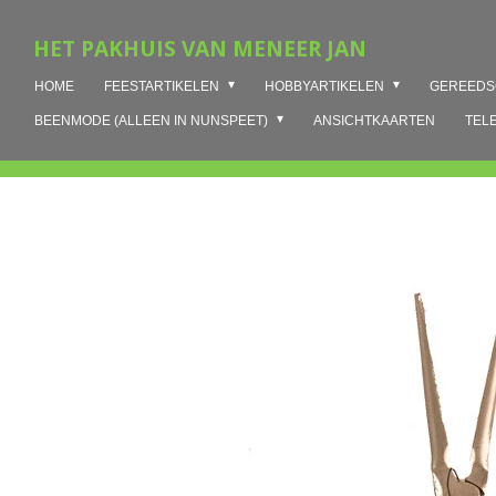
Ga
HET PAKHUIS VAN MENEER JAN
direct
naar
HOME
FEESTARTIKELEN
HOBBYARTIKELEN
GEREED
de
hoofdinhoud
BEENMODE (ALLEEN IN NUNSPEET)
ANSICHTKAARTEN
TEL