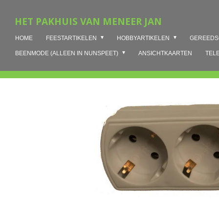
Ga
HET PAKHUIS VAN MENEER JAN
direct
naar
HOME
FEESTARTIKELEN
HOBBYARTIKELEN
GEREED
de
hoofdinhoud
BEENMODE (ALLEEN IN NUNSPEET)
ANSICHTKAARTEN
TEL