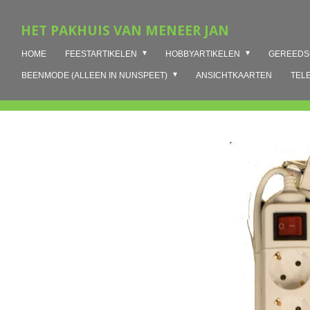
Ga
HET PAKHUIS VAN MENEER JAN
direct
naar
HOME
FEESTARTIKELEN
HOBBYARTIKELEN
GEREED
de
hoofdinhoud
BEENMODE (ALLEEN IN NUNSPEET)
ANSICHTKAARTEN
TEL