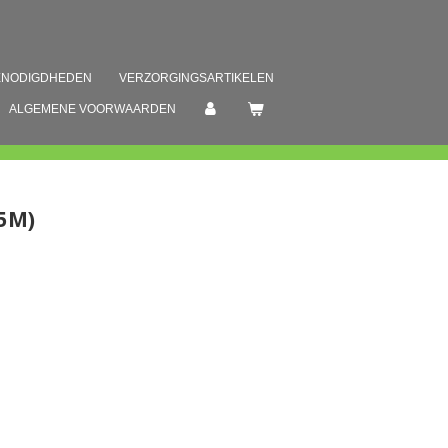
ENODIGDHEDEN
VERZORGINGSARTIKELEN
ALGEMENE VOORWAARDEN
5M)